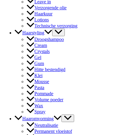
Leave in
Verzorgende olie
Haarkuur
Lotions
Technische verzorging
Haarstyling
Droogshampoo
Cream
Crystals
Gel
Gum
Hitte bestendigd
Klei
Mousse
Pasta
Pommade
Volume poeder
Wax
Spray
Haaromvorming
Neutralisatie
Permanent vloeistof