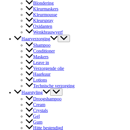
Blondering
Kleurmaskers
Kleurmousse
Kleurspray
Oxidanten
Wenkbrauwverf
Haarverzorging
Shampoo
Conditioner
Maskers
Leave in
Verzorgende olie
Haarkuur
Lotions
Technische verzorging
Haarstyling
Droogshampoo
Cream
Crystals
Gel
Gum
Hitte bestendigd