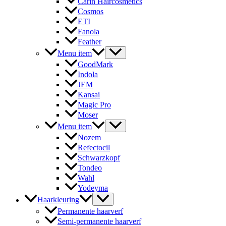
Carin Haircosmetics
Cosmos
ETI
Fanola
Feather
Menu item
GoodMark
Indola
JEM
Kansai
Magic Pro
Moser
Menu item
Nozem
Refectocil
Schwarzkopf
Tondeo
Wahl
Yodeyma
Haarkleuring
Permanente haarverf
Semi-permanente haarverf