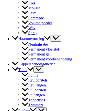
Klei
Mousse
Pasta
Pommade
Volume poeder
Wax
Spray
Haaromvorming
Neutralisatie
Permanent vloeistof
Permanent gel
Permanent voorbehandeling
Kappersbenodigdheden
Tools
Föhns
Krulborstels
Krultangen
Stijlborstels
Stijltangen
Tondeuses
Trimmers
Parfum