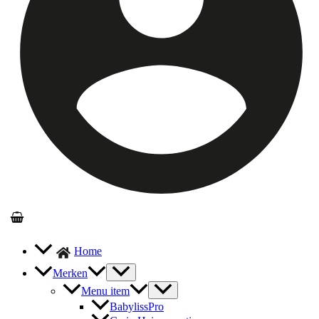
Home
Merken
Menu item
BabylissPro