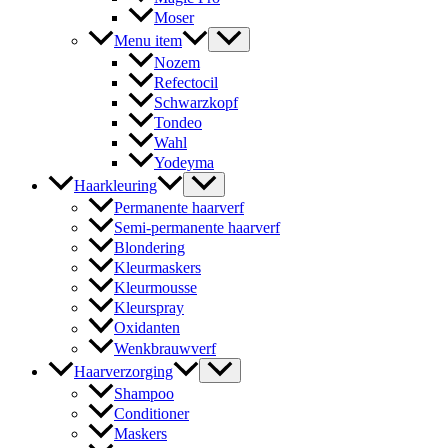
Moser
Menu item
Nozem
Refectocil
Schwarzkopf
Tondeo
Wahl
Yodeyma
Haarkleuring
Permanente haarverf
Semi-permanente haarverf
Blondering
Kleurmaskers
Kleurmousse
Kleurspray
Oxidanten
Wenkbrauwverf
Haarverzorging
Shampoo
Conditioner
Maskers