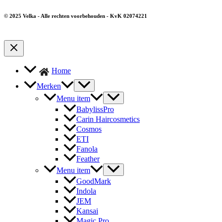
© 2025 Velka - Alle rechten voorbehouden - KvK 02074221
Home
Merken
Menu item
BabylissPro
Carin Haircosmetics
Cosmos
ETI
Fanola
Feather
Menu item
GoodMark
Indola
JEM
Kansai
Magic Pro