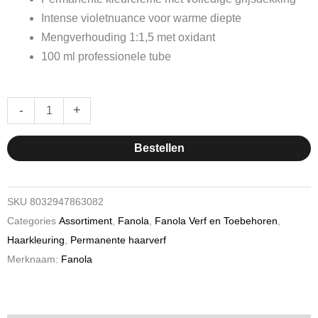
Intense violetnuance voor warme diepte
Mengverhouding 1:1,5 met oxidant
100 ml professionele tube
Fanola
-
+
Cream
Color
Bestellen
4.22
100ml
hoeveelheid
SKU
8032947863082
Categories
Assortiment
,
Fanola
,
Fanola Verf en Toebehoren
,
Haarkleuring
,
Permanente haarverf
Merknaam:
Fanola