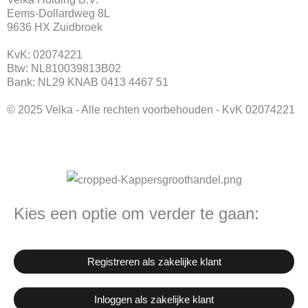
o
g
Eems-Dollardweg 8L
o
r
9636 HX Zuidbroek
k
a
KvK: 02074221
m
Btw: NL810039813B02
Bank: NL29 KNAB 0413 4467 51
© 2025 Velka - Alle rechten voorbehouden - KvK 02074221
Kies een optie om verder te gaan:
Registreren als zakelijke klant
Inloggen als zakelijke klant