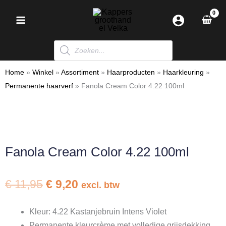
Ga
naar
de
Producten
inhoud
zoeken
Home
»
Winkel
»
Assortiment
»
Haarproducten
»
Haarkleuring
»
Permanente haarverf
»
Fanola Cream Color 4.22 100ml
Fanola Cream Color 4.22 100ml
Oorspronkelijke
Huidige
€
11,95
€
9,20
excl. btw
prijs
prijs
was:
is:
Kleur: 4.22 Kastanjebruin Intens Violet
€ 11,95.
€ 9,20.
Permanente kleurcrème met volledige grijsdekking