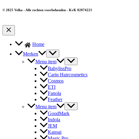
© 2025 Velka - Alle rechten voorbehouden - KvK 02074221
Home
Merken
Menu item
BabylissPro
Carin Haircosmetics
Cosmos
ETI
Fanola
Feather
Menu item
GoodMark
Indola
JEM
Kansai
Magic Pro