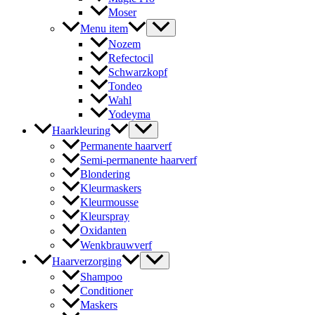
Moser
Menu item
Nozem
Refectocil
Schwarzkopf
Tondeo
Wahl
Yodeyma
Haarkleuring
Permanente haarverf
Semi-permanente haarverf
Blondering
Kleurmaskers
Kleurmousse
Kleurspray
Oxidanten
Wenkbrauwverf
Haarverzorging
Shampoo
Conditioner
Maskers