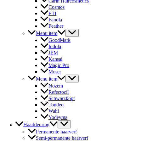
Carin Haircosmetics
Cosmos
ETI
Fanola
Feather
Menu item
GoodMark
Indola
JEM
Kansai
Magic Pro
Moser
Menu item
Nozem
Refectocil
Schwarzkopf
Tondeo
Wahl
Yodeyma
Haarkleuring
Permanente haarverf
Semi-permanente haarverf