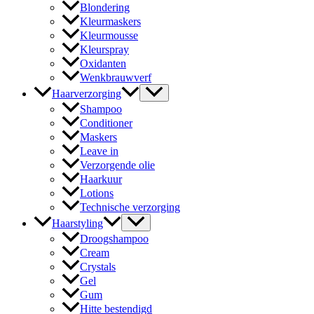
Blondering
Kleurmaskers
Kleurmousse
Kleurspray
Oxidanten
Wenkbrauwverf
Haarverzorging
Shampoo
Conditioner
Maskers
Leave in
Verzorgende olie
Haarkuur
Lotions
Technische verzorging
Haarstyling
Droogshampoo
Cream
Crystals
Gel
Gum
Hitte bestendigd