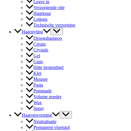
Leave in
Verzorgende olie
Haarkuur
Lotions
Technische verzorging
Haarstyling
Droogshampoo
Cream
Crystals
Gel
Gum
Hitte bestendigd
Klei
Mousse
Pasta
Pommade
Volume poeder
Wax
Spray
Haaromvorming
Neutralisatie
Permanent vloeistof