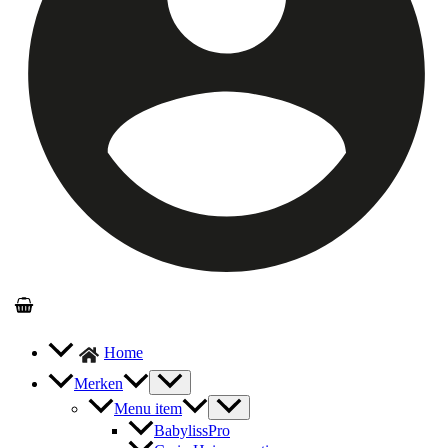
Home
Merken
Menu item
BabylissPro