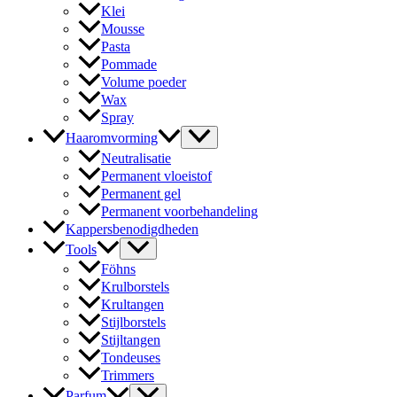
Klei
Mousse
Pasta
Pommade
Volume poeder
Wax
Spray
Haaromvorming
Neutralisatie
Permanent vloeistof
Permanent gel
Permanent voorbehandeling
Kappersbenodigdheden
Tools
Föhns
Krulborstels
Krultangen
Stijlborstels
Stijltangen
Tondeuses
Trimmers
Parfum