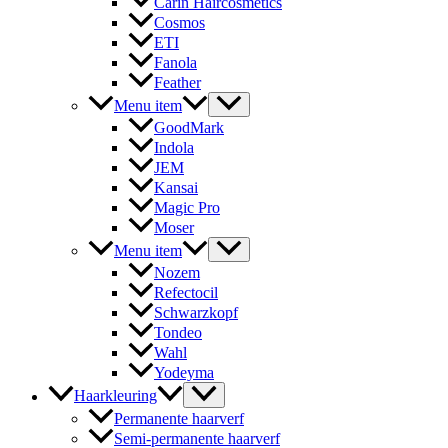
Carin Haircosmetics
Cosmos
ETI
Fanola
Feather
Menu item
GoodMark
Indola
JEM
Kansai
Magic Pro
Moser
Menu item
Nozem
Refectocil
Schwarzkopf
Tondeo
Wahl
Yodeyma
Haarkleuring
Permanente haarverf
Semi-permanente haarverf