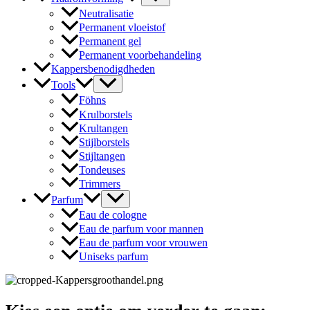
Neutralisatie
Permanent vloeistof
Permanent gel
Permanent voorbehandeling
Kappersbenodigdheden
Tools
Föhns
Krulborstels
Krultangen
Stijlborstels
Stijltangen
Tondeuses
Trimmers
Parfum
Eau de cologne
Eau de parfum voor mannen
Eau de parfum voor vrouwen
Uniseks parfum