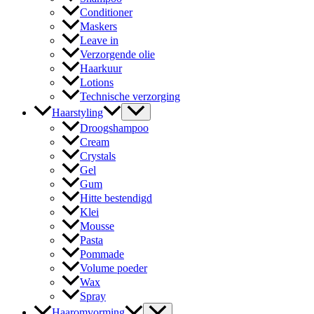
Conditioner
Maskers
Leave in
Verzorgende olie
Haarkuur
Lotions
Technische verzorging
Haarstyling
Droogshampoo
Cream
Crystals
Gel
Gum
Hitte bestendigd
Klei
Mousse
Pasta
Pommade
Volume poeder
Wax
Spray
Haaromvorming