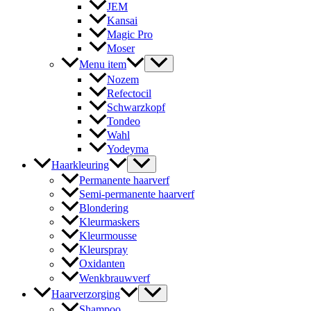
JEM
Kansai
Magic Pro
Moser
Menu item
Nozem
Refectocil
Schwarzkopf
Tondeo
Wahl
Yodeyma
Haarkleuring
Permanente haarverf
Semi-permanente haarverf
Blondering
Kleurmaskers
Kleurmousse
Kleurspray
Oxidanten
Wenkbrauwverf
Haarverzorging
Shampoo