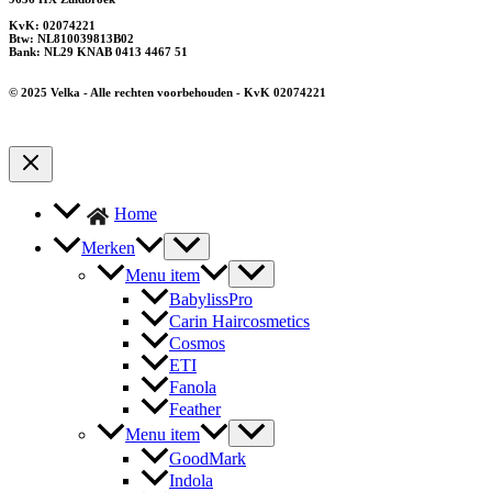
KvK: 02074221
Btw: NL810039813B02
Bank: NL29 KNAB 0413 4467 51
© 2025 Velka - Alle rechten voorbehouden - KvK 02074221
Home
Merken
Menu item
BabylissPro
Carin Haircosmetics
Cosmos
ETI
Fanola
Feather
Menu item
GoodMark
Indola