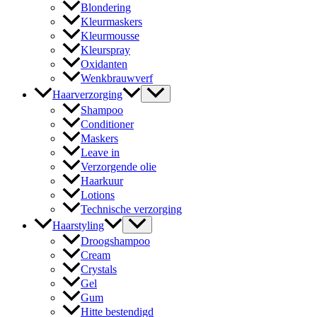
Blondering
Kleurmaskers
Kleurmousse
Kleurspray
Oxidanten
Wenkbrauwverf
Haarverzorging
Shampoo
Conditioner
Maskers
Leave in
Verzorgende olie
Haarkuur
Lotions
Technische verzorging
Haarstyling
Droogshampoo
Cream
Crystals
Gel
Gum
Hitte bestendigd