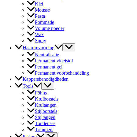
Klei
Mousse
Pasta
Pommade
Volume poeder
Wax
Spray
Haaromvorming
Neutralisatie
Permanent vloeistof
Permanent gel
Permanent voorbehandeling
Kappersbenodigdheden
Tools
Föhns
Krulborstels
Krultangen
Stijlborstels
Stijltangen
Tondeuses
Trimmers
Parfum