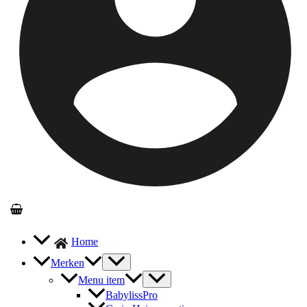
Home
Merken
Menu item
BabylissPro