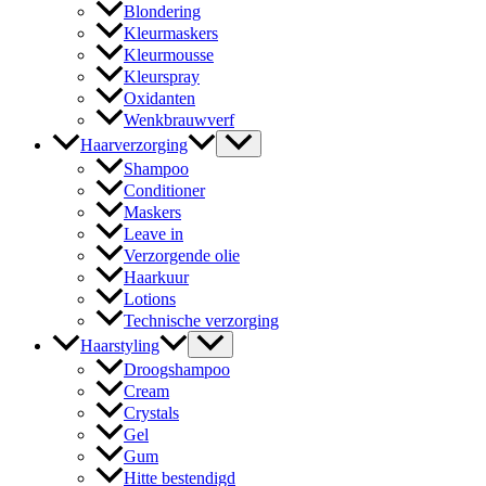
Blondering
Kleurmaskers
Kleurmousse
Kleurspray
Oxidanten
Wenkbrauwverf
Haarverzorging
Shampoo
Conditioner
Maskers
Leave in
Verzorgende olie
Haarkuur
Lotions
Technische verzorging
Haarstyling
Droogshampoo
Cream
Crystals
Gel
Gum
Hitte bestendigd