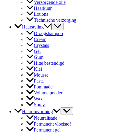
Verzorgende olie
Haarkuur
Lotions
Technische verzorging
Haarstyling
Droogshampoo
Cream
Crystals
Gel
Gum
Hitte bestendigd
Klei
Mousse
Pasta
Pommade
Volume poeder
Wax
Spray
Haaromvorming
Neutralisatie
Permanent vloeistof
Permanent gel