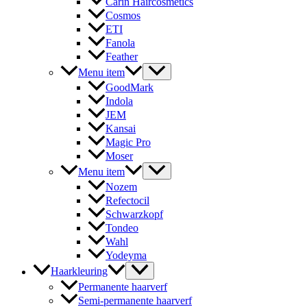
Carin Haircosmetics
Cosmos
ETI
Fanola
Feather
Menu item
GoodMark
Indola
JEM
Kansai
Magic Pro
Moser
Menu item
Nozem
Refectocil
Schwarzkopf
Tondeo
Wahl
Yodeyma
Haarkleuring
Permanente haarverf
Semi-permanente haarverf