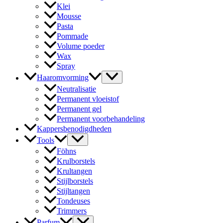
Klei
Mousse
Pasta
Pommade
Volume poeder
Wax
Spray
Haaromvorming
Neutralisatie
Permanent vloeistof
Permanent gel
Permanent voorbehandeling
Kappersbenodigdheden
Tools
Föhns
Krulborstels
Krultangen
Stijlborstels
Stijltangen
Tondeuses
Trimmers
Parfum