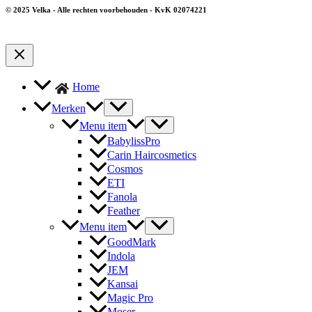
© 2025 Velka - Alle rechten voorbehouden - KvK 02074221
Home
Merken
Menu item
BabylissPro
Carin Haircosmetics
Cosmos
ETI
Fanola
Feather
Menu item
GoodMark
Indola
JEM
Kansai
Magic Pro
Moser