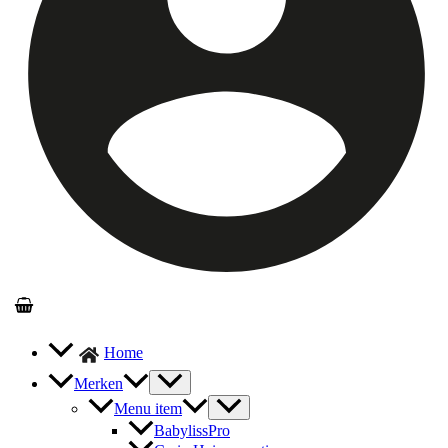
Home
Merken
Menu item
BabylissPro