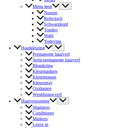
Menu item
Nozem
Refectocil
Schwarzkopf
Tondeo
Wahl
Yodeyma
Haarkleuring
Permanente haarverf
Semi-permanente haarverf
Blondering
Kleurmaskers
Kleurmousse
Kleurspray
Oxidanten
Wenkbrauwverf
Haarverzorging
Shampoo
Conditioner
Maskers
Leave in