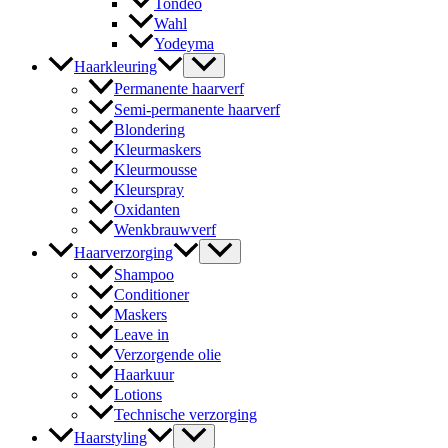
Tondeo
Wahl
Yodeyma
Haarkleuring
Permanente haarverf
Semi-permanente haarverf
Blondering
Kleurmaskers
Kleurmousse
Kleurspray
Oxidanten
Wenkbrauwverf
Haarverzorging
Shampoo
Conditioner
Maskers
Leave in
Verzorgende olie
Haarkuur
Lotions
Technische verzorging
Haarstyling