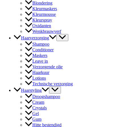
Blondering
Kleurmaskers
Kleurmousse
Kleurspray
Oxidanten
Wenkbrauwverf
Haarverzorging
Shampoo
Conditioner
Maskers
Leave in
Verzorgende olie
Haarkuur
Lotions
Technische verzorging
Haarstyling
Droogshampoo
Cream
Crystals
Gel
Gum
Hitte bestendigd