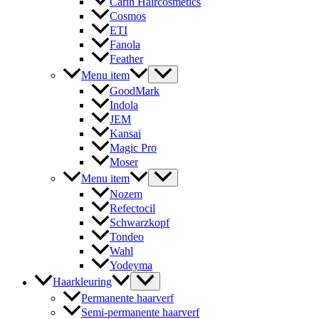
Carin Haircosmetics
Cosmos
ETI
Fanola
Feather
Menu item
GoodMark
Indola
JEM
Kansai
Magic Pro
Moser
Menu item
Nozem
Refectocil
Schwarzkopf
Tondeo
Wahl
Yodeyma
Haarkleuring
Permanente haarverf
Semi-permanente haarverf