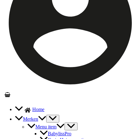
Home
Merken
Menu item
BabylissPro