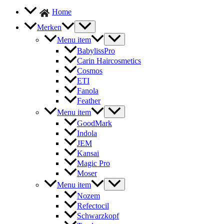
Home
Merken
Menu item
BabylissPro
Carin Haircosmetics
Cosmos
ETI
Fanola
Feather
Menu item
GoodMark
Indola
JEM
Kansai
Magic Pro
Moser
Menu item
Nozem
Refectocil
Schwarzkopf