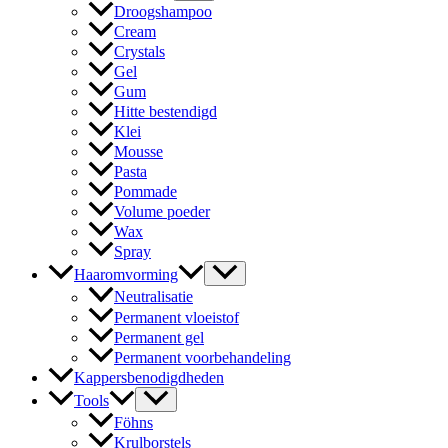
Droogshampoo
Cream
Crystals
Gel
Gum
Hitte bestendigd
Klei
Mousse
Pasta
Pommade
Volume poeder
Wax
Spray
Haaromvorming
Neutralisatie
Permanent vloeistof
Permanent gel
Permanent voorbehandeling
Kappersbenodigdheden
Tools
Föhns
Krulborstels