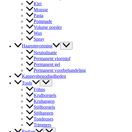
Klei
Mousse
Pasta
Pommade
Volume poeder
Wax
Spray
Haaromvorming
Neutralisatie
Permanent vloeistof
Permanent gel
Permanent voorbehandeling
Kappersbenodigdheden
Tools
Föhns
Krulborstels
Krultangen
Stijlborstels
Stijltangen
Tondeuses
Trimmers
Parfum