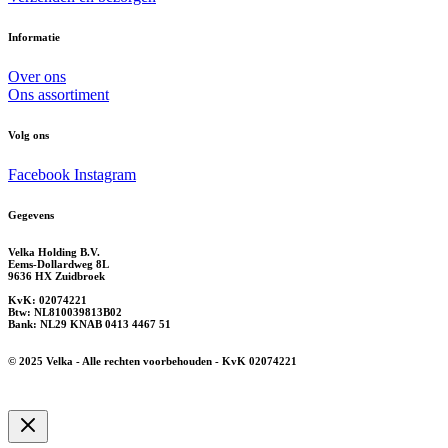
Informatie
Over ons
Ons assortiment
Volg ons
Facebook
Instagram
Gegevens
Velka Holding B.V.
Eems-Dollardweg 8L
9636 HX Zuidbroek
KvK: 02074221
Btw: NL810039813B02
Bank: NL29 KNAB 0413 4467 51
© 2025 Velka - Alle rechten voorbehouden - KvK 02074221