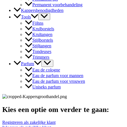
Permanent voorbehandeling
Kappersbenodigdheden
Tools
Föhns
Krulborstels
Krultangen
Stijlborstels
Stijltangen
Tondeuses
Trimmers
Parfum
Eau de cologne
Eau de parfum voor mannen
Eau de parfum voor vrouwen
Uniseks parfum
Kies een optie om verder te gaan:
Registreren als zakelijke klant