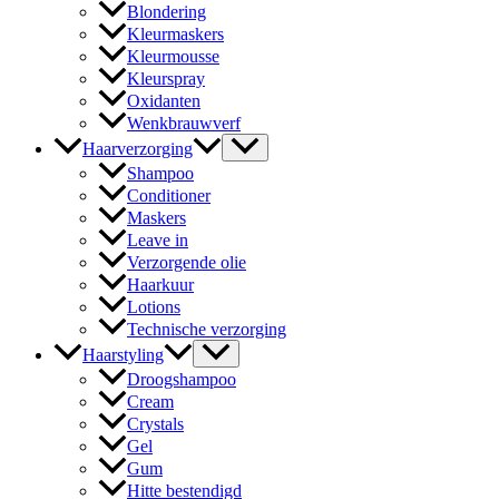
Blondering
Kleurmaskers
Kleurmousse
Kleurspray
Oxidanten
Wenkbrauwverf
Haarverzorging
Shampoo
Conditioner
Maskers
Leave in
Verzorgende olie
Haarkuur
Lotions
Technische verzorging
Haarstyling
Droogshampoo
Cream
Crystals
Gel
Gum
Hitte bestendigd