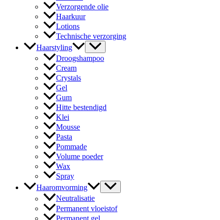
Verzorgende olie
Haarkuur
Lotions
Technische verzorging
Haarstyling
Droogshampoo
Cream
Crystals
Gel
Gum
Hitte bestendigd
Klei
Mousse
Pasta
Pommade
Volume poeder
Wax
Spray
Haaromvorming
Neutralisatie
Permanent vloeistof
Permanent gel