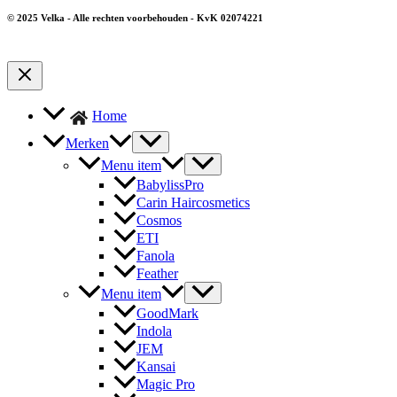
© 2025 Velka - Alle rechten voorbehouden - KvK 02074221
Home
Merken
Menu item
BabylissPro
Carin Haircosmetics
Cosmos
ETI
Fanola
Feather
Menu item
GoodMark
Indola
JEM
Kansai
Magic Pro