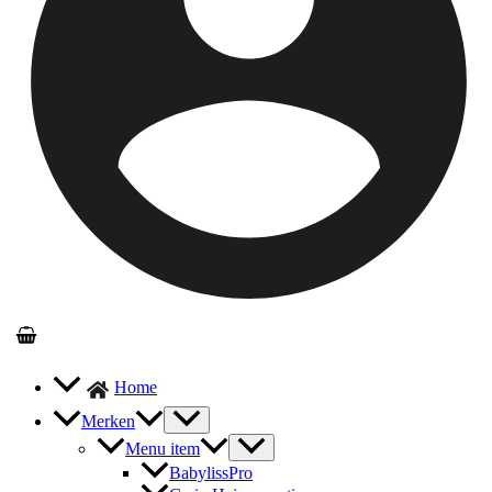
Home
Merken
Menu item
BabylissPro