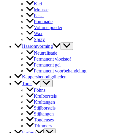
Klei
Mousse
Pasta
Pommade
Volume poeder
Wax
Spray
Haaromvorming
Neutralisatie
Permanent vloeistof
Permanent gel
Permanent voorbehandeling
Kappersbenodigdheden
Tools
Föhns
Krulborstels
Krultangen
Stijlborstels
Stijltangen
Tondeuses
Trimmers
Parfum