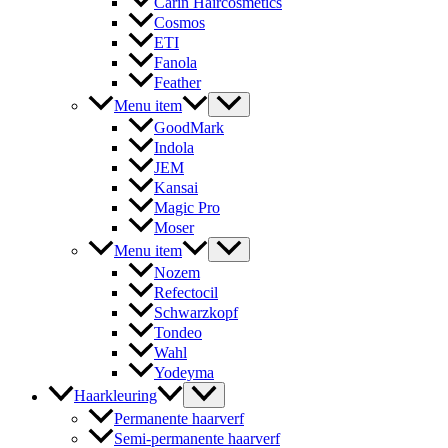
Carin Haircosmetics
Cosmos
ETI
Fanola
Feather
Menu item
GoodMark
Indola
JEM
Kansai
Magic Pro
Moser
Menu item
Nozem
Refectocil
Schwarzkopf
Tondeo
Wahl
Yodeyma
Haarkleuring
Permanente haarverf
Semi-permanente haarverf