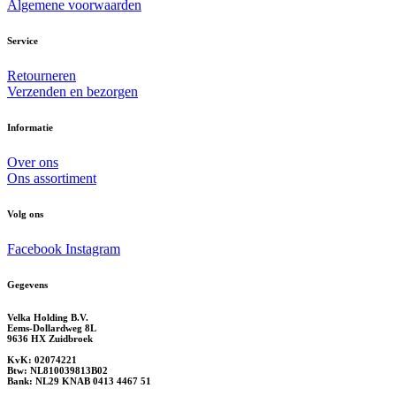
Algemene voorwaarden
Service
Retourneren
Verzenden en bezorgen
Informatie
Over ons
Ons assortiment
Volg ons
Facebook
Instagram
Gegevens
Velka Holding B.V.
Eems-Dollardweg 8L
9636 HX Zuidbroek
KvK: 02074221
Btw: NL810039813B02
Bank: NL29 KNAB 0413 4467 51