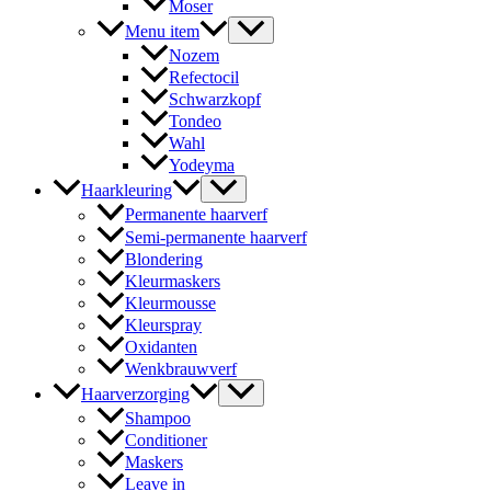
Moser
Menu item
Nozem
Refectocil
Schwarzkopf
Tondeo
Wahl
Yodeyma
Haarkleuring
Permanente haarverf
Semi-permanente haarverf
Blondering
Kleurmaskers
Kleurmousse
Kleurspray
Oxidanten
Wenkbrauwverf
Haarverzorging
Shampoo
Conditioner
Maskers
Leave in