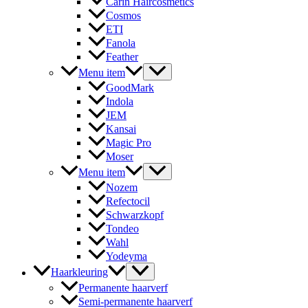
Carin Haircosmetics
Cosmos
ETI
Fanola
Feather
Menu item
GoodMark
Indola
JEM
Kansai
Magic Pro
Moser
Menu item
Nozem
Refectocil
Schwarzkopf
Tondeo
Wahl
Yodeyma
Haarkleuring
Permanente haarverf
Semi-permanente haarverf