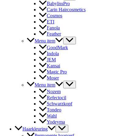
BabylissPro
Carin Haircosmetics
Cosmos
ETI
Fanola
Feather
Menu item
GoodMark
Indola
JEM
Kansai
Magic Pro
Moser
Menu item
Nozem
Refectocil
Schwarzkopf
Tondeo
Wahl
Yodeyma
Haarkleuring
Permanente haarverf