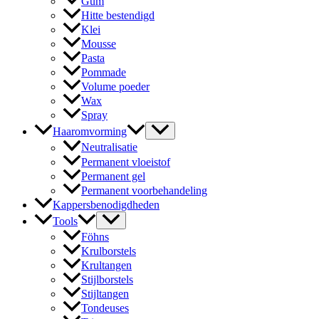
Gum
Hitte bestendigd
Klei
Mousse
Pasta
Pommade
Volume poeder
Wax
Spray
Haaromvorming
Neutralisatie
Permanent vloeistof
Permanent gel
Permanent voorbehandeling
Kappersbenodigdheden
Tools
Föhns
Krulborstels
Krultangen
Stijlborstels
Stijltangen
Tondeuses