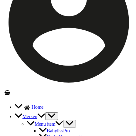
Home
Merken
Menu item
BabylissPro