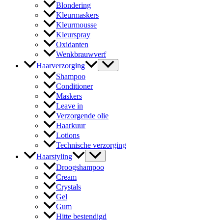
Blondering
Kleurmaskers
Kleurmousse
Kleurspray
Oxidanten
Wenkbrauwverf
Haarverzorging
Shampoo
Conditioner
Maskers
Leave in
Verzorgende olie
Haarkuur
Lotions
Technische verzorging
Haarstyling
Droogshampoo
Cream
Crystals
Gel
Gum
Hitte bestendigd