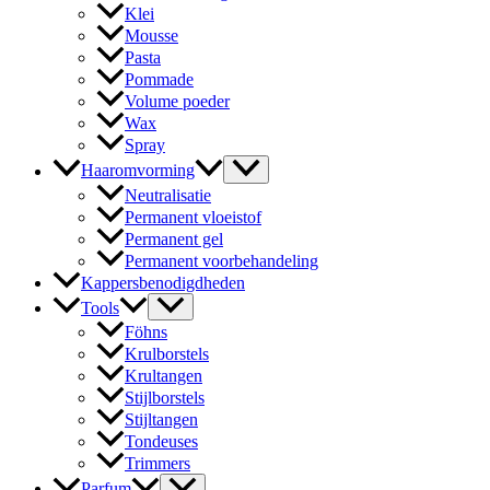
Klei
Mousse
Pasta
Pommade
Volume poeder
Wax
Spray
Haaromvorming
Neutralisatie
Permanent vloeistof
Permanent gel
Permanent voorbehandeling
Kappersbenodigdheden
Tools
Föhns
Krulborstels
Krultangen
Stijlborstels
Stijltangen
Tondeuses
Trimmers
Parfum