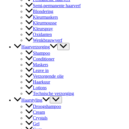
Semi-permanente haarverf
Blondering
Kleurmaskers
Kleurmousse
Kleurspray
Oxidanten
Wenkbrauwverf
Haarverzorging
Shampoo
Conditioner
Maskers
Leave in
Verzorgende olie
Haarkuur
Lotions
Technische verzorging
Haarstyling
Droogshampoo
Cream
Crystals
Gel