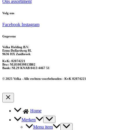
Ons assortiment
Volg ons
Facebook
Instagram
Gegevens
Velka Holding B.V.
Eems-Dollardweg 8L
9636 HX Zuidbroek
KvK: 02074221
Btw: NL810039813B02
Bank: NL29 KNAB 0413 4467 51
© 2025 Velka - Alle rechten voorbehouden - KvK 02074221
Home
Merken
Menu item